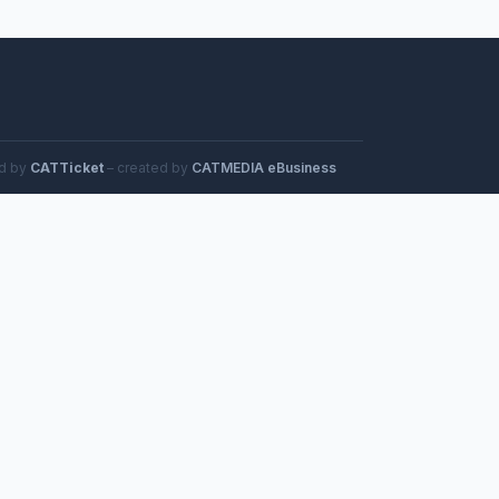
d by
CATTicket
– created by
CATMEDIA eBusiness