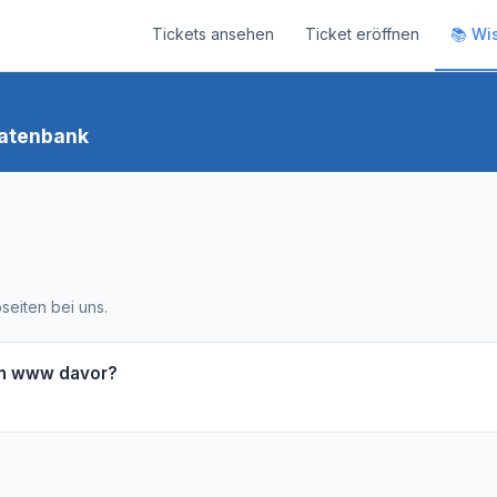
Tickets ansehen
Ticket eröffnen
📚 Wi
atenbank
eiten bei uns.
in www davor?