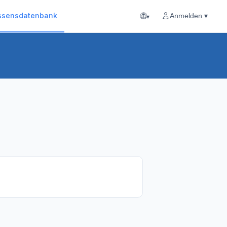
🌐
ssensdatenbank
Anmelden ▾
▾